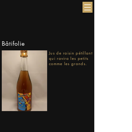
Bâtifolie
Jus de raisin pétillant
qui ravira les petits
comme les grands.